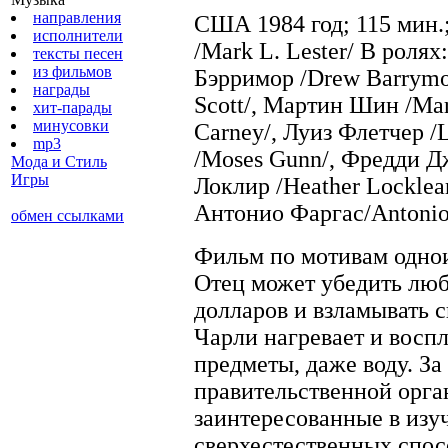
направления
США 1984 год; 115 мин.
исполнители
/Mark L. Lester/ В ролях
тексты песен
из фильмов
Бэрримор /Drew Barrymo
награды
Scott/, Мартин Шин /Mar
хит-парады
минусовки
Carney/, Луиз Флетчер /L
mp3
/Moses Gunn/, Фредди Дж
Мода и Стиль
Игры
Локлир /Heather Locklea
Антонио Фаргас/Antonio
обмен ссылками
Фильм по мотивам одно
Отец может убедить любо
долларов и взламывать 
Чарли нагревает и восп
предметы, даже воду. За
правительственной орга
заинтересованные в изу
сверхестественных спос