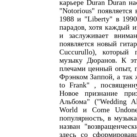
карьере Duran Duran на
"Notorious" появляется 
1988 и "Liberty" в 199
парадов, хотя каждый и
и заслуживает внима
появляется новый гита
Cuccurullo), который
музыку Дюранов. К эт
плечами ценный опыт, 
Фрэнком Заппой, а так 
to Frank" , посвящен
Новое признание при
Альбома" ("Wedding A
World и Come Undone
популярность, в музык
назван "возвращенческ
здесь со сформировав