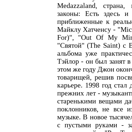
Medazzaland, страна,
законы: Есть здесь и
приближенные к реаль
Майклу Хатченсу - "Mich
For)", "Out Of My Mi
"Святой" (The Saint) c
альбома уже практиче
Тэйлор - он был занят в
этом же году Джон окон
товарищей, решив посв
карьере. 1998 год стал
прежних лет - музыкант
старенькими вещами да
поклонников, не все 
музыке. В новое тыся
с пустыми руками - з