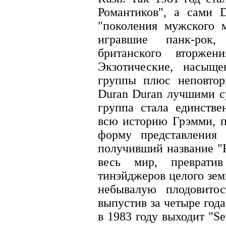
Романтиков", а сами 
"поколения мужского 
игравшие панк-рок
британского вторжен
Экзотические, насыщ
группы плюс неповтор
Duran Duran лучшими с
группа стала единств
всю историю Грэмми, 
форму представления 
получивший название "R
весь мир, преврати
тинэйджеров целого зе
небывалую плодовитос
выпустив за четыре год
в 1983 году выходит "Sev