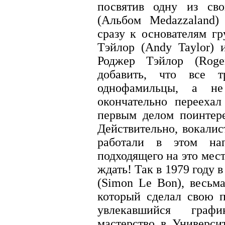
посвятив одну из свои
(Альбом Medazzaland)
сразу к основателям г
Тэйлор (Andy Taylor) 
Роджер Тэйлор (Roge
добавить, что все 
однофамильцы, а не
окончательно перееха
первым делом поинтере
Действительно, вокали
работали в этом нап
подходящего на это мест
ждать! Так в 1979 году 
(Simon Le Bon), весьм
который сделал свою п
увлекавшийся граф
мастерство в Универс