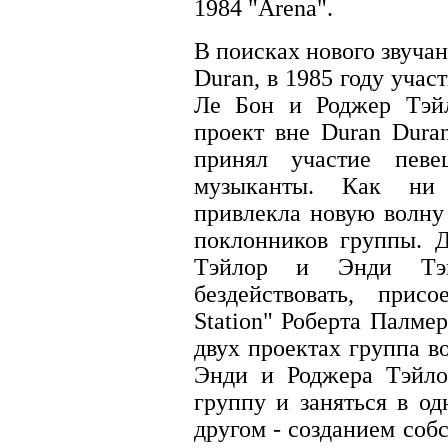
1984 "Arena".
В поисках нового звучан
Duran, в 1985 году уча
Ле Бон и Роджер Тэйл
проект вне Duran Duran
принял участие певе
музыканты. Как ни
привлекла новую волну
поклонников группы. 
Тэйлор и Энди Тэй
бездействовать, прис
Station" Роберта Палме
двух проектах группа в
Энди и Роджера Тэйло
группу и заняться в од
другом - созданием соб