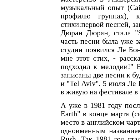
музыкальный опыт (Са
профилю группах), 
стихи:первой песней, з
Дюран Дюран, стала "S
часть песни была уже з
студии появился Ле Бо
мне этот стих, - расск
подходил к мелодии!" 
записаны две песни к бу
и "Tel Aviv". 5 июля Ле
в живую на фестивале в
А уже в 1981 году посл
Earth" в конце марта (с
место в английском чарт
одноименным название
Rush. Так 1981 год ст