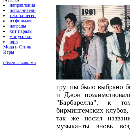
направления
исполнители
тексты песен
из фильмов
награды
хит-парады
минусовки
mp3
Мода и Стиль
Игры
обмен ссылками
группы было выбрано бе
и Джон позаимствовал
"Барбарелла", к 
бирмингемских клубов,
так же носил названи
музыканты вновь во