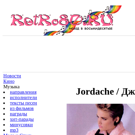
Новости
Кино
Музыка
Jordache / Д
направления
исполнители
тексты песен
из фильмов
награды
хит-парады
минусовки
mp3