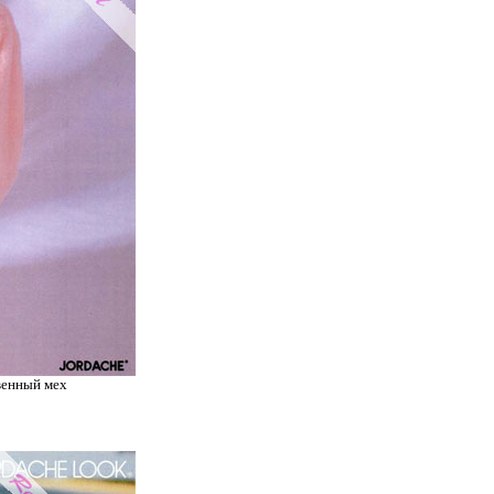
венный мех