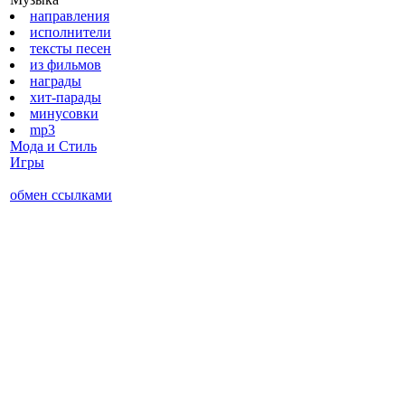
направления
исполнители
тексты песен
из фильмов
награды
хит-парады
минусовки
mp3
Мода и Стиль
Игры
обмен ссылками