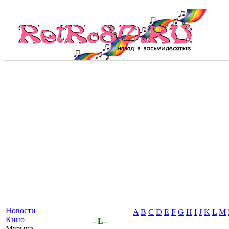
Новости
A
B
C
D
E
F
G
H
I
J
K
L
M
Кино
- L -
Музыка