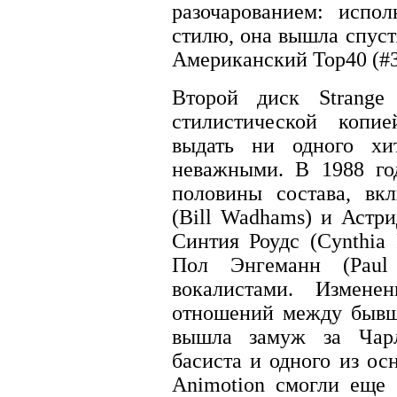
разочарованием: испо
стилю, она вышла спуст
Американский Тор40 (#3
Второй диск Strange 
стилистической копи
выдать ни одного хи
неважными. В 1988 го
половины состава, вк
(Bill Wadhams) и Астри
Синтия Роудс (Cynthia
Пол Энгеманн (Paul
вокалистами. Измен
отношений между бывш
вышла замуж за Чарлз
басиста и одного из ос
Animotion смогли еще 