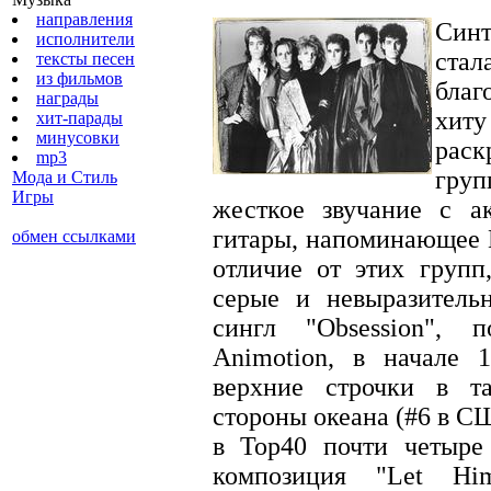
направления
Синт
исполнители
стал
тексты песен
из фильмов
бла
награды
хит
хит-парады
минусовки
раск
mp3
груп
Мода и Стиль
Игры
жесткое звучание с а
гитары, напоминающее Be
обмен ссылками
отличие от этих групп
серые и невыразитель
сингл "Obsession",
Animotion, в начале 
верхние строчки в т
стороны океана (#6 в С
в Тор40 почти четыре
композиция "Let H