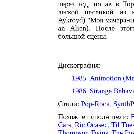
через год, попав в Т
легкой песенкой из 
Aykroyd) "Моя мачера-и
an Alien). После это
большой сцены.
Дискография:
1985 Animotion (Me
1986 Strange Behavi
Стили:
Pop-Rock, SynthP
Похожие исполнители:
B
Cars, Ric Ocasec, Til Tue
Thompson Twins
, The Po