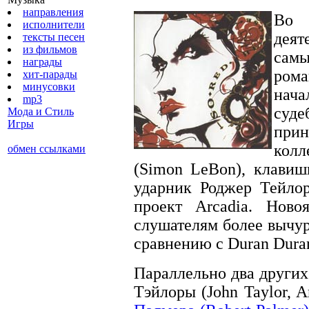
направления
Во 
исполнители
деят
тексты песен
из фильмов
сам
награды
рома
хит-парады
минусовки
нач
mp3
суд
Мода и Стиль
Игры
прин
колл
обмен ссылками
(Simon LeBon), клавиш
ударник Роджер Тейлор
проект Arcadia. Ново
слушателям более вычу
сравнению с Duran Dura
Параллельно два други
Тэйлоры (John Taylor, 