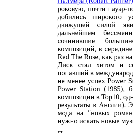
Палмера (Robert Palmer
роковую, почти пауэр-п
добились широкого ус
движущей силой яви
дальнейшем бессмен
сочинившие больши
композиций, в середине
Red The Rose, как раз н
Диск стал хитом и со
попавший в международ
не менее успех Power S
Power Station (1985),
композиции в Тор10, од
результаты в Англии). Э
мода на "новых роман
нужно искать новые му