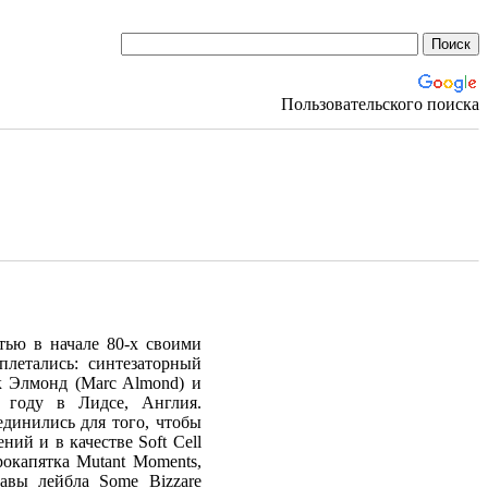
Пользовательского поиска
тью в начале 80-х своими
летались: синтезаторный
рк Элмонд (Marc Almond) и
 году в Лидсе, Англия.
динились для того, чтобы
ий и в качестве Soft Cell
окапятка Mutant Moments,
лавы лейбла Some Bizzare