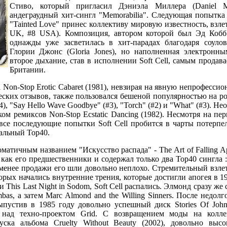
Стиво, который пригласил Дэниэла Миллера (Daniel Mi
андеграудный хит-сингл "Memorabilia". Следующая попытка S
"Tainted Love" принес коллективу мировую известность, взле
UK, #8 USA). Композиция, автором которой был Эд Кобб 
однажды уже засветилась в хит-парадах благодаря соул
Глории Джонс (Gloria Jones), но наполненная электронн
второе дыхание, став в исполнении Soft Cell, самым продав
Британии.
Non-Stop Erotic Cabaret (1981), невзирая на явную непрофессио
ских отзывов, также пользовался бешеной популярностью на р
#4), "Say Hello Wave Goodbye" (#3), "Torch" (#2) и "What" (#3).
ом ремиксов Non-Stop Ecstatic Dancing (1982). Несмотря на пе
все последующие попытки Soft Cell пробится в чарты потерпел
альный Тор40.
тичным названием "Искусство распада" - The Art of Falling Apa
как его предшественники и содержал только два Тор40 сингла : "
не менее продажи его шли довольно неплохо. Стремительный взле
орых начались внутренние трения, которые достигли апогея в 1
 This Last Night in Sodom, Soft Cell распались. Элмонд сразу же
as, а затем Marc Almond and the Willing Sinners. После недол
ыпустив в 1985 году довольно успешный диск Stories Of John
 над техно-проектом Grid. С возвращением моды на коллек
ска альбома Cruelty Without Beauty (2002), довольно выс