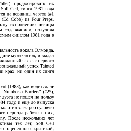
ller) продюсировать их
oft Cell, сингл 1981 года
тев на вершины чартов (#1
(Ed Cobb) из Four Preps,
овому исполнению певицы
ым содержанием, получила
аемым синглом 1981 года в
нальность вокала Элмонда,
одине музыкантов, и выдал
 Неожиданный эффект первого
рвоначальный успех Tainted
и крах: ни один их сингл
rt (1983), как водится, не
Numbers / Barriers" (#25),
т дуэта не пошел на пользу
984 году, и еще до выпуска
 сколотил электро-соуловую
гого периода работы в них,
ny. После нескольких лет
тивы тех лет, Soft Cell
око оцененного критикой,