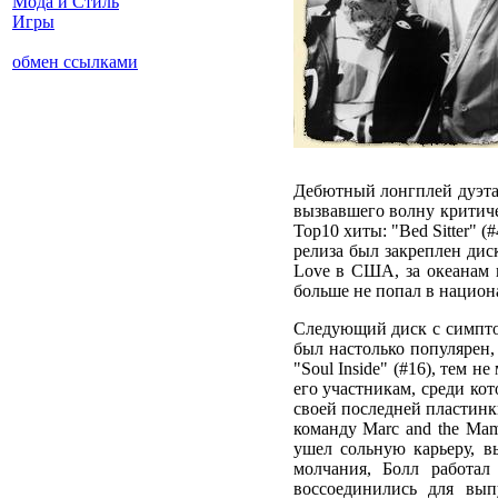
Мода и Стиль
Игры
обмен ссылками
Дебютный лонгплей дуэта 
вызвавшего волну критиче
Тор10 хиты: "Bed Sitter" (
релиза был закреплен диск
Love в США, за океанам 
больше не попал в национ
Следующий диск с симптома
был настолько популярен, 
"Soul Inside" (#16), тем 
его участникам, среди кот
своей последней пластинки
команду Marc and the Mamb
ушел сольную карьеру, в
молчания, Болл работал
воссоединились для выпу