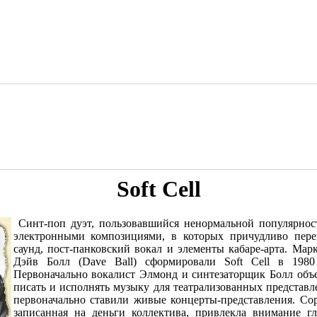
Soft Cell
Синт-поп дуэт, пользовавшийся ненормальной популярнос
электронными композициями, в которых причудливо переп
саунд, пост-панковский вокал и элементы кабаре-арта. Ма
Дэйв Болл (Dave Ball) сформировали Soft Cell в 1980
Первоначально вокалист Элмонд и синтезаторщик Болл объе
писать и исполнять музыку для театрализованных представлен
первоначально ставили живые концерты-представления. Сор
записанная на деньги коллектива, привлекла внимание г