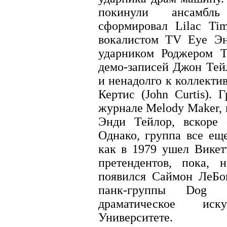
покинули ансамбль
сформировал Lilac Ti
вокалистом TV Eye Эн
ударником Роджером Т
демо-записей Джон Тейл
и ненадолго к коллекти
Кертис (John Curtis). 
журнале Melody Maker, 
Энди Тейлор, вскоре 
Однако, группа все еще
как в 1979 ушел Викет
претендентов, пока, 
появился Саймон ЛеБо
панк-группы Dog 
драматическое ис
Университете.