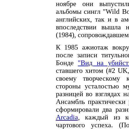
ноябре они выпусти
альбомы сингл "Wild Bo
английских, так и в а
впоследствии вышла н
(1984), сопровождавше
К 1985 ажиотаж вокру
после записи титульн
Бонде
"Вид на убийст
ставшего хитом (#2 UK
своему творческому 
стороны усталостью м
разницей во взглядах 
Ансамбль практически 
сформировали два раз
Arcadia
, каждый из ко
чартового успеха. (П