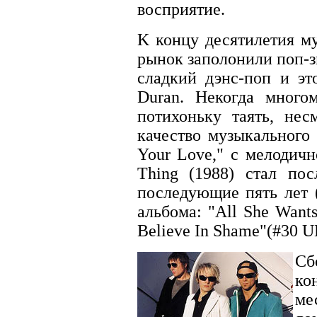
восприятие.
K концу десятилетия му
рынок заполонили поп-
сладкий дэнс-поп и эт
Duran. Некогда много
потихоньку таять, не
качество музыкального 
Your Love," с мелодичн
Thing (1988) стал по
последующие пять лет 
альбома: "All She Want
Believe In Shame"(#30 U
Сб
ко
ме