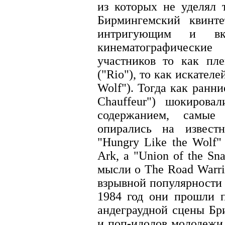
из которых не уделял 
Бирмингемский квинт
интригующим и вк
кинематографическ
участников то как пл
("Rio"), то как искател
Wolf"). Тогда как ранни
Chauffeur") шокирова
содержанием, самы
опирались на извест
"Hungry Like the Wolf"
Ark, а "Union of the Sn
мысли о The Road Warri
взрывной популярности 
1984 год они прошли п
андеграудной сцены Бр
и поп-идолов молодежи