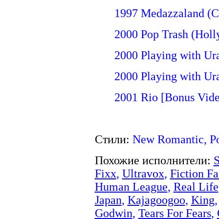
1997 Medazzaland (Ca
2000 Pop Trash (Hol
2000 Playing with Ur
2000 Playing with Ur
2001 Rio [Bonus Video
Стили:
New Romantic, Po
Похожие исполнители:
S
Fixx
,
Ultravox
,
Fiction Fa
Human League
,
Real Life
Japan
,
Kajagoogoo
,
King
Godwin
,
Tears For Fears
,