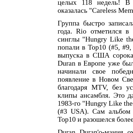
целых 118 недель! В 
оказалaсь "Careless Memo
Группа быстро записал
года. Rio отметился в
синглы "Hungry Like the
попали в Тор10 (#5, #9
выпуска в США сорокап
Duran в Европе уже был
начинали свое побед
появление в Новом Св
благодаря MTV, без у
клипы ансамбля. Это да
1983-го "Hungry Like th
(#3 USA). Сам альбом 
Тор10 и разошелся боле
Duran Duran'o-мания 