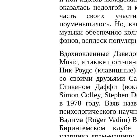
оказалась недолгой, и 
часть своих участ
поуменьшилось. Но, ка
музыки обеспечило кол
фэнов, всплеск популярн
Вдохновленные Дэвидо
Music, а также пост-па
Ник Роудс (клавишные)
со своими друзьями Са
Стивеном Даффи (вока
Simon Colley, Stephen 
в 1978 году. Взяв наз
психологического науч
Вадима (Roger Vadim) Ba
Бирингемском клубе B
ударника драм-машину.