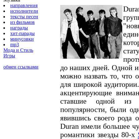
направления
Dur
исполнители
гру
тексты песен
из фильмов
"но
награды
един
хит-парады
минусовки
кото
mp3
стат
Мода и Стиль
Игры
прот
до наших дней. Одной и
обмен ссылками
можно назвать то, что 
для широкой аудитории
акцентирующие вниман
ставшие одной из 
популярности, были од
явившись своего рода 
Duran имели большее чу
романтики звезды 80-х