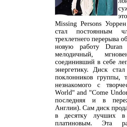
ло
су
эт
Missing Persons Уоррен
стал постоянным ч
трехлетнего перерыва о
новую работу Duran 
мелодичный, мгнов
соединивший в себе ле
энергетику. Диск ста
поклонников группы, 
незнакомого с творче
World" and "Come Undon
последняя и в пере
Англии). Сам диск прод
в десятку лучших в
платиновым. Эта р